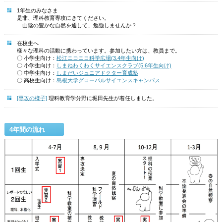
1年生のみなさま
是非、理科教育専攻にきてください。
山陰の豊かな自然を通して、勉強しませんか？
在校生へ
様々な理科の活動に携わっています。参加したい方は、教員まで。
〇 小学生向け：
松江ニコニコ科学広場(3.4年生向け)
〇 小学生向け：
しまねわくわくサイエンスクラブ(5.6年生向け)
〇 中学生向け：
しまだいジュニアドクター育成塾
〇 高校生向け：
島根大学グローバルサイエンスキャンパス
[専攻の様子]
理科教育学分野に堀田先生が着任しました。
4年間の流れ