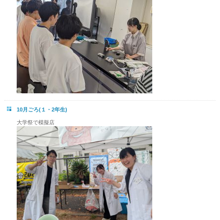
10月ごろ(１・2年生)
大学祭で模擬店