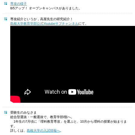
専攻の様子
8/5アップ！ オープンキャンパスがありました。
専攻紹介というか，高屋先生の研究紹介！
島根大学教育学部公式Youtubeサブチャンネル
にて。
受験生のみなさま
総合型選抜・一般選抜で、教育学部I類へ。
1年生の7月頃に「理科教育専攻」を選ぶと、10月から理科の授業が始まりま
す。
詳しくは、
島根大学の入試情報へ
。